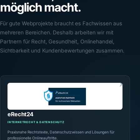
möglich macht.
Für gute Webprojekte braucht es Fachwissen aus
mehreren Bereichen. Deshalb arbeiten wir mit
Partnern für Recht, Gesundheit, Onlinehandel,
Sichtbarkeit und Kundenbewertungen zusammen.
↗
eRecht24
INTERNETRECHT & DATENSCHUTZ
Praxisnahe Rechtstexte, Datenschutzwissen und Lösungen für
professionelle Onlineauftritte.