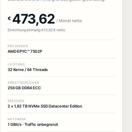
473,62
€
/ Monat netto
Einrichtung einmalig 473,62 € netto
PROZESSOR
AMD EPYC™ 7502P
LEISTUNG
32 Kerne / 64 Threads
ARBEITSSPEICHER
256 GB DDR4 ECC
SPEICHER
2 × 1,92 TB NVMe SSD Datacenter Edition
NETZWERK
1 GBit/s · Traffic unbegrenzt