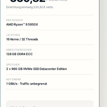
Einrichtung einmalig 330,82 € netto
PROZESSOR
AMD Ryzen™ 9 5950X
LEISTUNG
16 Kerne / 32 Threads
ARBEITSSPEICHER
128 GB DDR4 ECC
SPEICHER
2 × 960 GB NVMe SSD Datacenter Edition
NETZWERK
1 GBit/s · Traffic unbegrenzt