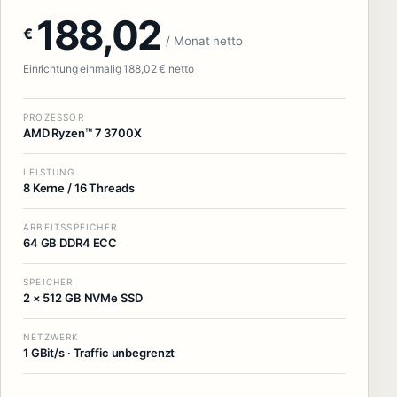
188,02
€
/ Monat netto
Einrichtung einmalig 188,02 € netto
PROZESSOR
AMD Ryzen™ 7 3700X
LEISTUNG
8 Kerne / 16 Threads
ARBEITSSPEICHER
64 GB DDR4 ECC
SPEICHER
2 × 512 GB NVMe SSD
NETZWERK
1 GBit/s · Traffic unbegrenzt