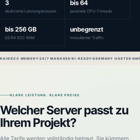
3
bis 64
dedizierte Leistungsklassen
parallele CPU-Threads
bis 256 GB
unbegrenzt
DDR4 ECC RAM
inkludierter Traffic
ECC MEMORY
24/7 MANAGED
KI-READY
GERMANY HOSTED
AMD POW
KLARE LEISTUNG. KLARE PREISE.
Welcher Server passt zu
Ihrem Projekt?
Alle Tarife werden vollständig betreut. Sie kümmern